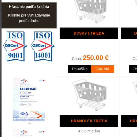
Hľadanie podľa kritéria
Kliknite pre vyhľadávanie
podľa druhu
DOSKY I. TRIEDA
D
250.00 €
Cena:
C
Do košíka
Viac info
Do
HRANOLY II. TRIEDA
HRA
4,5,6 m dĺžky