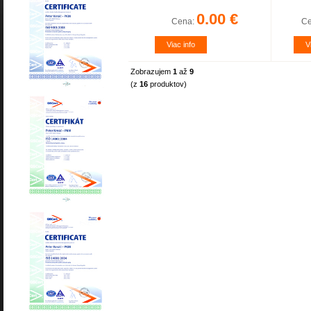
0.00 €
Cena:
C
Viac info
V
Zobrazujem
1
až
9
(z
16
produktov)