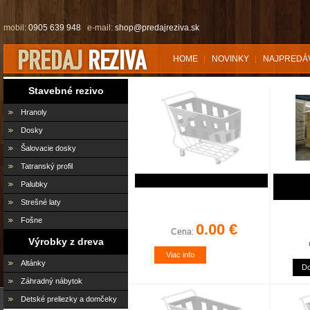
mobil:
0905 639 948
e-mail:
shop@predajreziva.sk
HOME
NOVINKY
NAJPREDÁ
Stavebné rezivo
Hranoly
Dosky
Šalovacie dosky
Tatranský profil
Palubky
Strešné laty
Fošne
0.00 €
Cena:
Výrobky z dreva
Viac info
Altánky
Do
Záhradný nábytok
Detské preliezky a domčeky