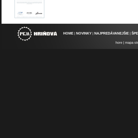
HOME
|
NOVINKY
|
NAJPREDÁVANEJŠIE
|
ŠP
hore
|
mapa st